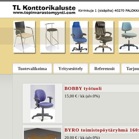
Tuotevalikoima
Yritysesittely
Referenssit
Tarjou
BOBBY työtuoli
15,00 € / kk (alv.0%)
BYRO toimistopöytäryhmä 160
20,00 € / kk (alv.0%)