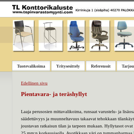
Tuotevalikoima
Yritysesittely
Referenssit
Tarjou
Edellinen sivu
Pientavara- ja teräshyllyt
Laaja perusosien mittavalikoima, runsaat varustelu- ja lisäo
säädettävyys ja muunneltavuus takaavat tehokkaan tilankäyt
joustavan ratkaisun tilan ja tarpeen mukaan. Hyllytasot ovat
25 mm:n korkeusjaolla. Avotikkaan väri on tummanharma