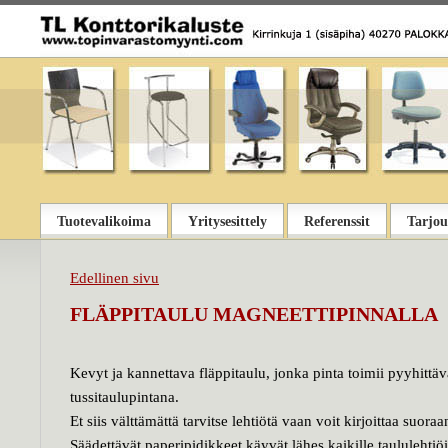
Tuotevalikoima
Yritysesittely
Referenssit
Tarjou
Edellinen sivu
FLÄPPITAULU MAGNEETTIPINNALLA
Kevyt ja kannettava fläppitaulu, jonka pinta toimii pyyhittä
tussitaulupintana.
Et siis välttämättä tarvitse lehtiötä vaan voit kirjoittaa suora
Säädettävät paperipidikkeet käyvät lähes kaikille taululehtiöi